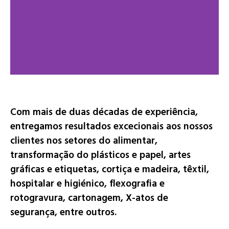
Com mais de duas dé
cadas de experiência,
entregamos resultados excecionais aos nossos
clientes nos setores d
o
aliment
ar
,
transformação
do
plásticos
e
papel,
artes
gráficas e etiquetas
, cortiça
e madeira
, têxt
il
,
hospitalar
e higiénico, flexografia e
rotogravura, cartonagem, X-atos de
segurança,
entre
outros.