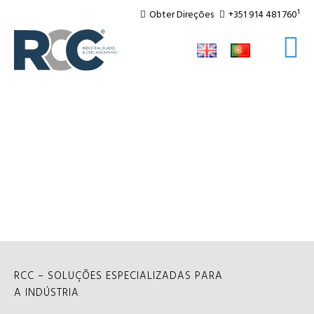
Obter Direções
+351 914 481 760¹
LÂMINAS INDUSTRI
MAQUINAÇÃO CNC
RCC – SOLUÇÕES ESPECIALIZADAS PARA
A INDÚSTRIA